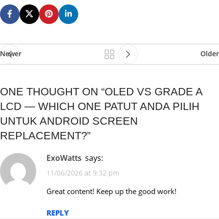
Newer
Older
ONE THOUGHT ON “
OLED VS GRADE A
LCD — WHICH ONE PATUT ANDA PILIH
UNTUK ANDROID SCREEN
REPLACEMENT?
”
ExoWatts
says:
11/06/2026 at 9:32 pm
Great content! Keep up the good work!
REPLY